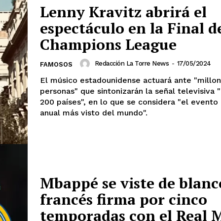
Estados
Lenny Kravitz abrirá el
espectáculo en la Final d
Aguascalientes
Baja California
Champions League
Baja California Sur
Campeche
Chihuahua
Ciudad de México
Redacción La Torre News
-
17/05/2024
FAMOSOS
Colima
Durango
Estado de M
Guanajuato
Guerrero
Hidalgo
El músico estadounidense actuará ante "millo
Michoacán
Zacatecas
Yucatá
personas" que sintonizarán la señal televisiva
Tlaxcala
Tamaulipas
Tabasco
200 países", en lo que se considera "el evento
Sinaloa
San Luis Potosí
Quint
anual más visto del mundo".
Querétaro
Puebla
Oaxaca
Nayarit
Morelos
IRSE
Mbappé se viste de blanco
francés firma por cinco
temporadas con el Real 