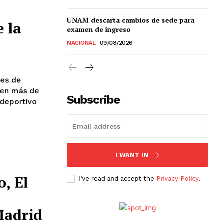
UNAM descarta cambios de sede para
e la
examen de ingreso
Chiapas
NACIONAL
09/08/2026
Coahuila
éxico
Jalisco
nes de
n
Veracruz
 "en más de
Subscribe
Sonora
 deportivo
ana Roo
Nuevo León
I WANT IN
, El
I've read and accept the
Privacy Policy
.
Madrid