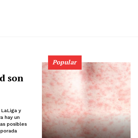
Popular
d son
 LaLiga y
ya hay un
las posibles
mporada