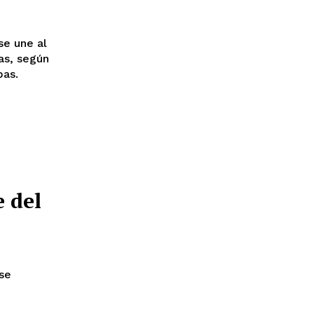
se une al
as, según
bas.
 del
 se