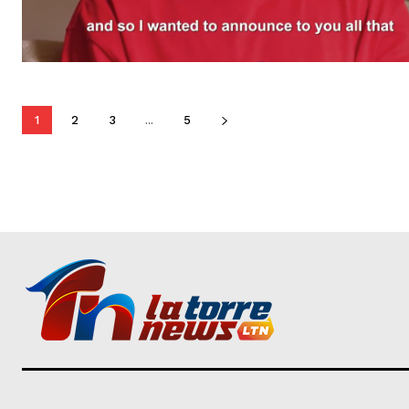
1
2
3
...
5