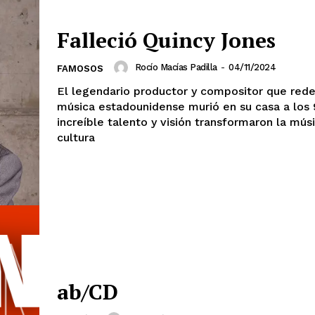
Estados
Falleció Quincy Jones
Aguascalientes
Baja California
Baja California Sur
Campeche
Rocío Macías Padilla
-
04/11/2024
FAMOSOS
Chihuahua
Ciudad de México
El legendario productor y compositor que redef
Colima
Durango
Estado de M
música estadounidense murió en su casa a los 
Guanajuato
Guerrero
Hidalgo
increíble talento y visión transformaron la músi
Michoacán
Zacatecas
Yucatá
cultura
Tlaxcala
Tamaulipas
Tabasco
Sinaloa
San Luis Potosí
Quint
Querétaro
Puebla
Oaxaca
Nayarit
Morelos
IRSE
ab/CD