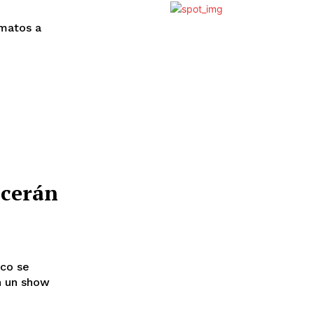
matos a
ecerán
ico se
n un show