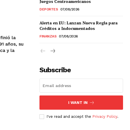
Juegos Centroamericanos
DEPORTES
07/08/2026
Alerta en EU: Lanzan Nueva Regla para
Chiapas
Créditos a Indocumentados
Coahuila
FINANZAS
07/08/2026
inió la
éxico
91 años, su
Jalisco
ca y la
n
Veracruz
Sonora
ana Roo
Subscribe
Nuevo León
I WANT IN
I've read and accept the
Privacy Policy
.