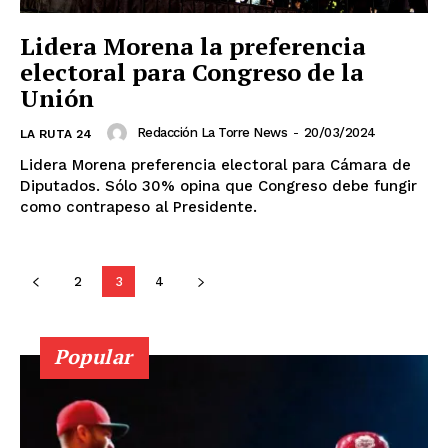
Colima
Durango
Estado de México
Lidera Morena la preferencia
Guanajuato
Guerrero
Hidalgo
Jalisco
electoral para Congreso de la
Michoacán
Zacatecas
Yucatán
Veracruz
Tlaxcala
Tamaulipas
Tabasco
Sonora
Unión
Sinaloa
San Luis Potosí
Quintana Roo
Redacción La Torre News
-
20/03/2024
Querétaro
Puebla
Oaxaca
Nuevo León
LA RUTA 24
Nayarit
Morelos
Lidera Morena preferencia electoral para Cámara de
Diputados. Sólo 30% opina que Congreso debe fungir
como contrapeso al Presidente.
2
3
4
Popular