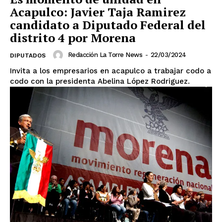
Acapulco: Javier Taja Ramirez
candidato a Diputado Federal del
distrito 4 por Morena
Redacción La Torre News
-
22/03/2024
DIPUTADOS
Invita a los empresarios en acapulco a trabajar codo a
codo con la presidenta Abelina López Rodriguez.
SUSCRIBIRSE
Estados
Aguascalientes
Baja California
Baja California Sur
Campeche
Chiapas
Chihuahua
Ciudad de México
Coahuila