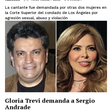
La cantante fue demandada por otras dos mujeres en
la Corte Superior del condado de Los Ángeles por
agresión sexual, abuso y violación
SUSCRIBIRSE
Estados
Aguascalientes
Baja California
Baja California Sur
Campeche
Chiapas
Gloria Trevi demanda a Sergio
Chihuahua
Ciudad de México
Coahuila
Colima
Durango
Estado de México
Andrade
Guanajuato
Guerrero
Hidalgo
Jalisco