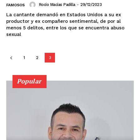
Rocío Macías Padilla
-
29/12/2023
FAMOSOS
Michoacán
Zacatecas
Yucatán
Veracruz
Tlaxcala
Tamaulipas
Tabasco
Sonora
La cantante demandó en Estados Unidos a su ex
Sinaloa
San Luis Potosí
Quintana Roo
productor y ex compañero sentimental, de por al
Querétaro
Puebla
Oaxaca
Nuevo León
menos 5 delitos, entre los que se encuentra abuso
Nayarit
Morelos
sexual
1
2
3
Popular