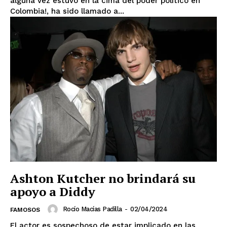
alguna vez estuvo en la cima del poder político en
Colombia!, ha sido llamado a...
Ashton Kutcher no brindará su
apoyo a Diddy
Rocío Macías Padilla
-
02/04/2024
FAMOSOS
El actor es sospechoso de estar implicado en las