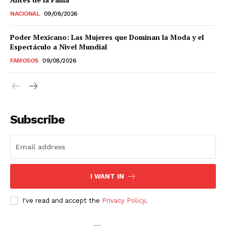
NACIONAL
09/08/2026
Estados
Poder Mexicano: Las Mujeres que Dominan la Moda y el
Espectáculo a Nivel Mundial
Aguascalientes
Baja California
FAMOSOS
09/08/2026
Baja California Sur
Campeche
Chiapas
Chihuahua
Ciudad de México
Coahuila
Colima
Durango
Estado de México
Guanajuato
Guerrero
Hidalgo
Jalisco
Michoacán
Zacatecas
Yucatán
Veracruz
Subscribe
Tlaxcala
Tamaulipas
Tabasco
Sonora
Sinaloa
San Luis Potosí
Quintana Roo
Querétaro
Puebla
Oaxaca
Nuevo León
Nayarit
Morelos
I WANT IN
I've read and accept the
Privacy Policy
.