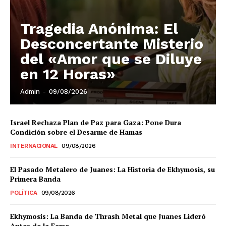
El Suplemento
Tragedia Anónima: El
Desconcertante Misterio
del «Amor que se Diluye
en 12 Horas»
Admin
-
09/08/2026
Israel Rechaza Plan de Paz para Gaza: Pone Dura
Condición sobre el Desarme de Hamas
INTERNACIONAL
09/08/2026
El Pasado Metalero de Juanes: La Historia de Ekhymosis, su
Primera Banda
POLÍTICA
09/08/2026
SUSCRIBIRSE
Ekhymosis: La Banda de Thrash Metal que Juanes Lideró
Antes de la Fama