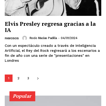
Chihuahua
Ciudad de México
Coahuila
Colima
Durango
Estado de México
Guanajuato
Guerrero
Hidalgo
Jalisco
Michoacán
Zacatecas
Yucatán
Veracruz
Elvis Presley regresa gracias a la
Tlaxcala
Tamaulipas
Tabasco
Sonora
IA
Sinaloa
San Luis Potosí
Quintana Roo
Querétaro
Puebla
Oaxaca
Nuevo León
Rocío Macías Padilla
-
04/01/2024
FAMOSOS
Nayarit
Morelos
Con un espectáculo creado a través de Inteligencia
Artificial, el Rey del Rock regresará a los escenarios a
fin de año con una serie de "presentaciones" en
Londres
1
2
3
Popular