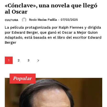
Guanajuato
Guerrero
Hidalgo
Jalisco
«Cónclave», una novela que llegó
Michoacán
Zacatecas
Yucatán
Veracruz
al Oscar
Tlaxcala
Tamaulipas
Tabasco
Sonora
Sinaloa
San Luis Potosí
Quintana Roo
Rocío Macías Padilla
-
07/03/2025
CULTURA
Querétaro
Puebla
Oaxaca
Nuevo León
La película protagonizada por Ralph Fiennes y dirigida
Nayarit
Morelos
por Edward Berger, que ganó el Oscar a Mejor Guion
Adaptado, está basada en el libro del escritor Edward
Berger
1
2
3
Popular