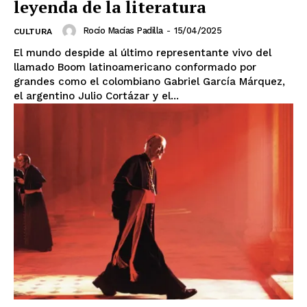
leyenda de la literatura
Rocío Macías Padilla
-
15/04/2025
CULTURA
El mundo despide al último representante vivo del
llamado Boom latinoamericano conformado por
grandes como el colombiano Gabriel García Márquez,
el argentino Julio Cortázar y el...
SUSCRIBIRSE
Estados
Aguascalientes
Baja California
Baja California Sur
Campeche
Chiapas
Chihuahua
Ciudad de México
Coahuila
Colima
Durango
Estado de México