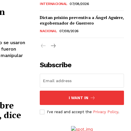
INTERNACIONAL
07/08/2026
ón
Dictan prisión preventiva a Ángel Aguirre,
exgobernador de Guerrero
Chiapas
NACIONAL
07/08/2026
Coahuila
éxico
o se usaron
Jalisco
 fueron
n
Veracruz
y manipular
Sonora
Subscribe
ana Roo
Nuevo León
I WANT IN
bre
, dice
I've read and accept the
Privacy Policy
.