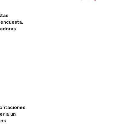
stas
 encuesta,
tadoras
rontaciones
er a un
nos