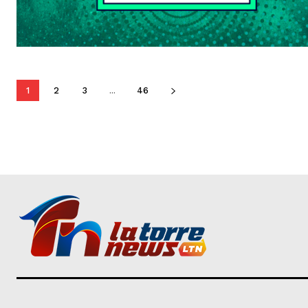
1
2
3
...
46