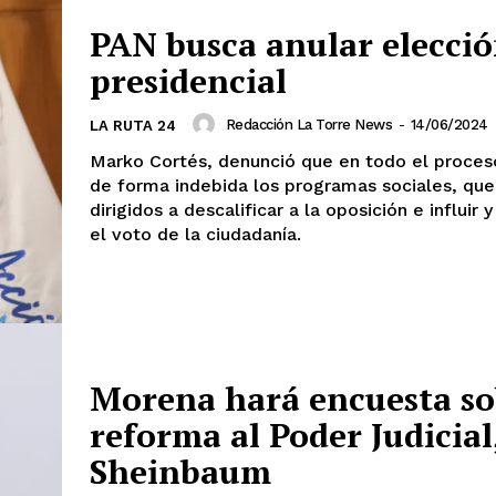
Estados
PAN busca anular elecci
presidencial
Aguascalientes
Baja California
Baja California Sur
Campeche
Chihuahua
Ciudad de México
Redacción La Torre News
-
14/06/2024
LA RUTA 24
Colima
Durango
Estado de M
Marko Cortés, denunció que en todo el proces
Guanajuato
Guerrero
Hidalgo
de forma indebida los programas sociales, que
Michoacán
Zacatecas
Yucatá
dirigidos a descalificar a la oposición e influir 
Tlaxcala
Tamaulipas
Tabasco
el voto de la ciudadanía.
Sinaloa
San Luis Potosí
Quint
Querétaro
Puebla
Oaxaca
Nayarit
Morelos
IRSE
Morena hará encuesta so
reforma al Poder Judicial
Sheinbaum