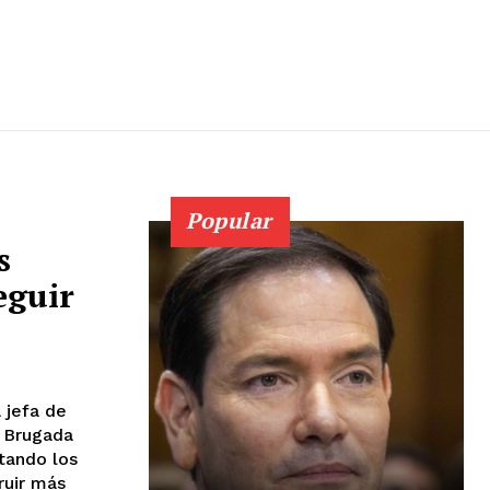
Popular
s
eguir
 jefa de
a Brugada
tando los
ruir más