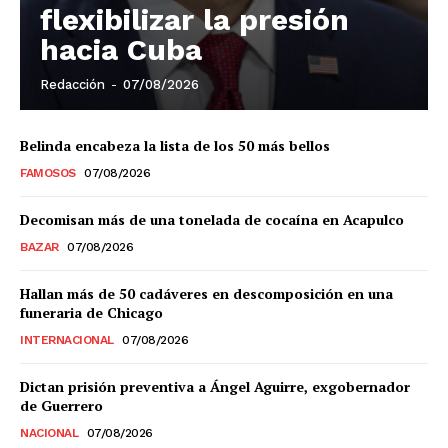
flexibilizar la presión
Aguascalientes
Baja California
hacia Cuba
Baja California Sur
Campeche
Chiapas
Chihuahua
Ciudad de México
Coahuila
Redacción
-
07/08/2026
Colima
Durango
Estado de México
Guanajuato
Guerrero
Hidalgo
Jalisco
Belinda encabeza la lista de los 50 más bellos
Michoacán
Zacatecas
Yucatán
Veracruz
Tlaxcala
Tamaulipas
Tabasco
Sonora
FAMOSOS
07/08/2026
Sinaloa
San Luis Potosí
Quintana Roo
Querétaro
Puebla
Oaxaca
Nuevo León
Decomisan más de una tonelada de cocaína en Acapulco
Nayarit
Morelos
BAZAR
07/08/2026
Hallan más de 50 cadáveres en descomposición en una
funeraria de Chicago
INTERNACIONAL
07/08/2026
Dictan prisión preventiva a Ángel Aguirre, exgobernador
de Guerrero
NACIONAL
07/08/2026