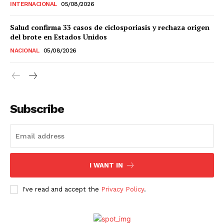
INTERNACIONAL
05/08/2026
Estados
Salud confirma 33 casos de ciclosporiasis y rechaza origen
del brote en Estados Unidos
Aguascalientes
Baja California
NACIONAL
05/08/2026
Baja California Sur
Campeche
Chiapas
Chihuahua
Ciudad de México
Coahuila
Colima
Durango
Estado de México
Guanajuato
Guerrero
Hidalgo
Jalisco
Michoacán
Zacatecas
Yucatán
Veracruz
Subscribe
Tlaxcala
Tamaulipas
Tabasco
Sonora
Sinaloa
San Luis Potosí
Quintana Roo
Querétaro
Puebla
Oaxaca
Nuevo León
Nayarit
Morelos
I WANT IN
I've read and accept the
Privacy Policy
.