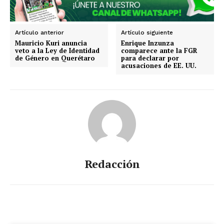
Artículo anterior
Artículo siguiente
Mauricio Kuri anuncia
Enrique Inzunza
veto a la Ley de Identidad
comparece ante la FGR
de Género en Querétaro
para declarar por
SUSCRIBIRSE
acusaciones de EE. UU.
Estados
Aguascalientes
Baja California
Baja California Sur
Campeche
Chiapas
Chihuahua
Ciudad de México
Coahuila
Redacción
Colima
Durango
Estado de México
Guanajuato
Guerrero
Hidalgo
Jalisco
Michoacán
Zacatecas
Yucatán
Veracruz
Tlaxcala
Tamaulipas
Tabasco
Sonora
Sinaloa
San Luis Potosí
Quintana Roo
Querétaro
Puebla
Oaxaca
Nuevo León