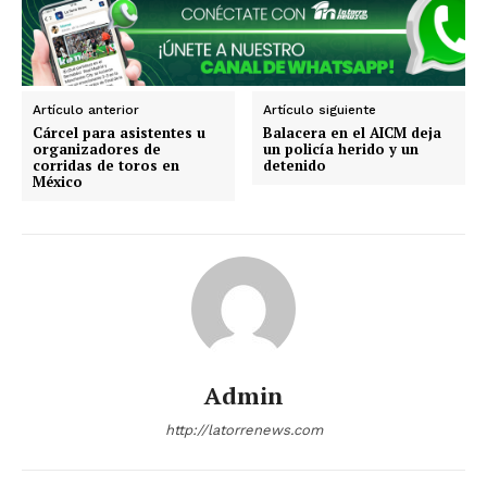
Artículo anterior
Artículo siguiente
Cárcel para asistentes u
Balacera en el AICM deja
organizadores de
un policía herido y un
corridas de toros en
detenido
SUSCRIBIRSE
México
Estados
Aguascalientes
Baja California
Baja California Sur
Campeche
Chiapas
Chihuahua
Ciudad de México
Coahuila
Admin
Colima
Durango
Estado de México
Guanajuato
Guerrero
Hidalgo
Jalisco
http://latorrenews.com
Michoacán
Zacatecas
Yucatán
Veracruz
Tlaxcala
Tamaulipas
Tabasco
Sonora