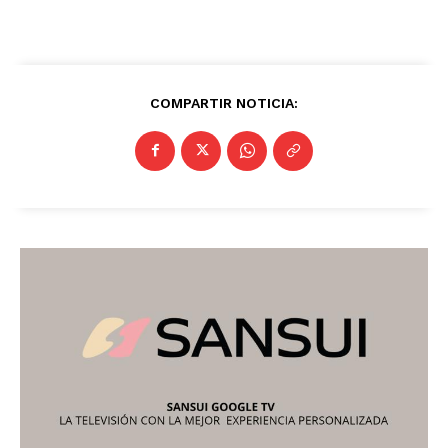
Sinaloa
San Luis Potosí
Quintana Roo
Querétaro
Puebla
Oaxaca
Nuevo León
Nayarit
Morelos
COMPARTIR NOTICIA: