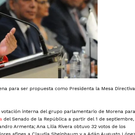
Aguascalientes
Baja California
Baja California Sur
Campeche
Chihuahua
Ciudad de México
Colima
Durango
Estado de M
Guanajuato
Guerrero
Hidalgo
Michoacán
Zacatecas
Yucatá
Tlaxcala
Tamaulipas
Tabasco
Sinaloa
San Luis Potosí
Quint
Querétaro
Puebla
Oaxaca
Nayarit
Morelos
IRSE
rena para ser propuesta como Presidenta la Mesa Directiva
a votación interna del grupo parlamentario de Morena par
a
del Senado de la República a partir del 1 de septiembre,
ndro Armenta; Ana Lilia Rivera obtuvo 32 votos de los
adores afines a Claudia Sheinbaum y a Adán Augusto López