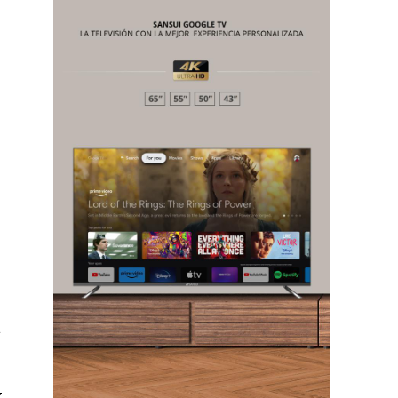
Chiapas
Coahuila
éxico
Jalisco
n
Veracruz
Sonora
ana Roo
Nuevo León
a
,