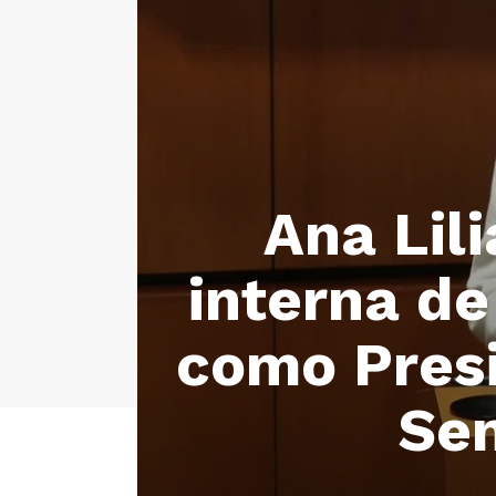
Ana Lil
interna d
como Presi
Sen