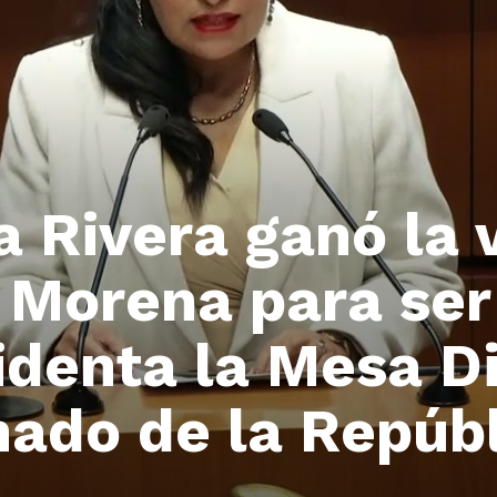
ia Rivera ganó la 
e Morena para ser
denta la Mesa Di
ado de la Repúb