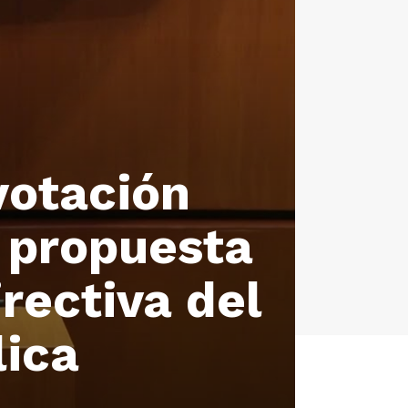
votación
 propuesta
rectiva del
lica