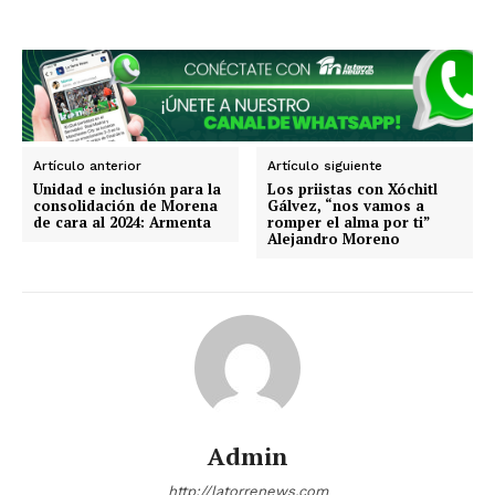
Estados
Aguascalientes
Baja California
Baja California Sur
Campeche
Chiapas
Chihuahua
Ciudad de México
Coahuila
Artículo anterior
Artículo siguiente
Colima
Durango
Estado de México
Unidad e inclusión para la
Los priistas con Xóchitl
Guanajuato
Guerrero
Hidalgo
Jalisco
consolidación de Morena
Gálvez, “nos vamos a
de cara al 2024: Armenta
romper el alma por ti”
Michoacán
Zacatecas
Yucatán
Veracruz
Alejandro Moreno
Tlaxcala
Tamaulipas
Tabasco
Sonora
Sinaloa
San Luis Potosí
Quintana Roo
Querétaro
Puebla
Oaxaca
Nuevo León
Nayarit
Morelos
Admin
http://latorrenews.com