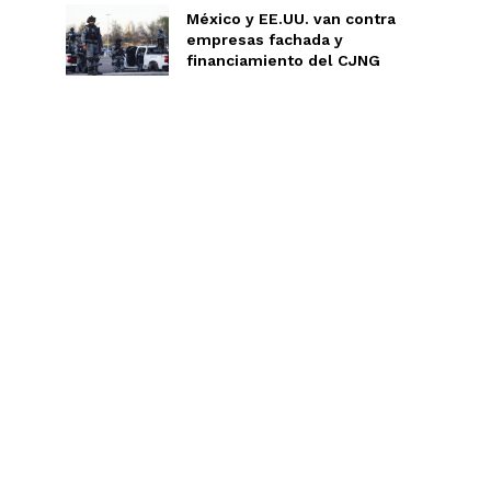
Jalisco
México y EE.UU. van contra
n
Veracruz
empresas fachada y
financiamiento del CJNG
Sonora
ana Roo
Nuevo León