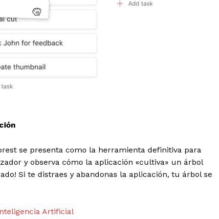
ción
mento
orest se presenta como la herramienta definitiva para
Estados
zador y observa cómo la aplicación «cultiva» un árbol
ado! Si te distraes y abandonas la aplicación, tu árbol se
Aguascalientes
Baja California
Baja California Sur
Campeche
Chihuahua
Ciudad de México
teligencia Artificial
Colima
Durango
Estado de M