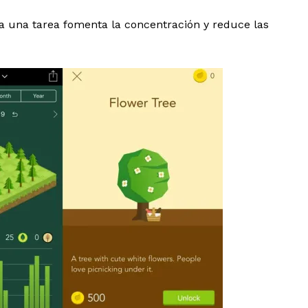
Guanajuato
Guerrero
Hidalgo
Michoacán
Zacatecas
Yucatá
 a una tarea fomenta la concentración y reduce las
Tlaxcala
Tamaulipas
Tabasco
Sinaloa
San Luis Potosí
Quint
Querétaro
Puebla
Oaxaca
Nayarit
Morelos
IRSE