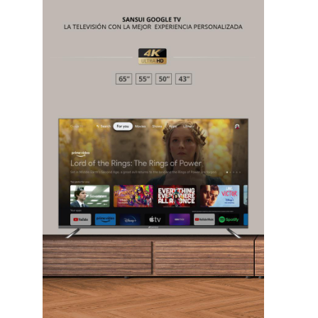
Chiapas
Coahuila
éxico
Jalisco
n
Veracruz
Sonora
ana Roo
Nuevo León