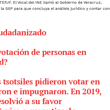
 TEPJF. El Vocal del INE llamó al Gobierno de Veracruz,
mento
la SSP para que concluya el análisis jurídico y contar con
Estados
Aguascalientes
Baja California
iudadanizado
Baja California Sur
Campeche
Chihuahua
Ciudad de México
Colima
Durango
Estado de M
votación de personas en
Guanajuato
Guerrero
Hidalgo
Michoacán
Zacatecas
Yucatá
ad?
Tlaxcala
Tamaulipas
Tabasco
Sinaloa
San Luis Potosí
Quint
Querétaro
Puebla
Oaxaca
 tsotsiles pidieron votar en
Nayarit
Morelos
aron e impugnaron. En 2019,
IRSE
solvió a su favor