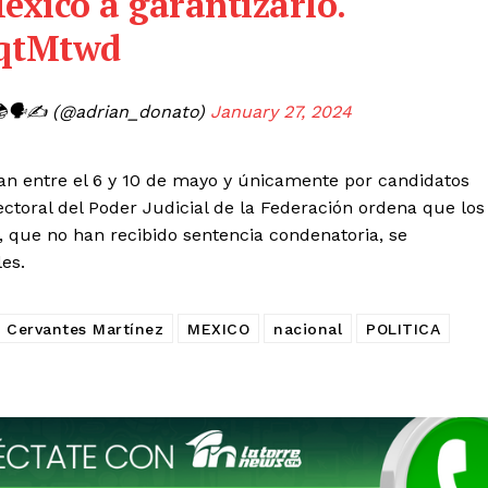
exico
a garantizarlo.
UqtMtwd
️📚🗣️✍️ (@adrian_donato)
January 27, 2024
ían entre el 6 y 10 de mayo y únicamente por candidatos
ectoral del Poder Judicial de la Federación ordena que los
, que no han recibido sentencia condenatoria, se
les.
 Cervantes Martínez
MEXICO
nacional
POLITICA