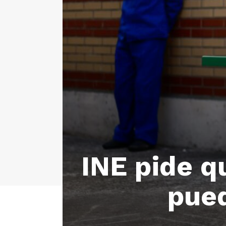
INE pide q
pued