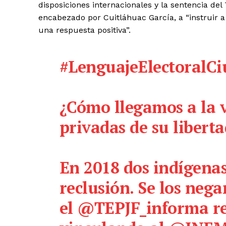
disposiciones internacionales y la sentencia del
El Suple
encabezado por Cuitláhuac García, a “instruir a 
una respuesta positiva”.
#LenguajeElectoralC
¿Cómo llegamos a la 
privadas de su libert
En 2018 dos indígenas
reclusión. Se los neg
SUSCRIB
el
@TEPJF_informa
re