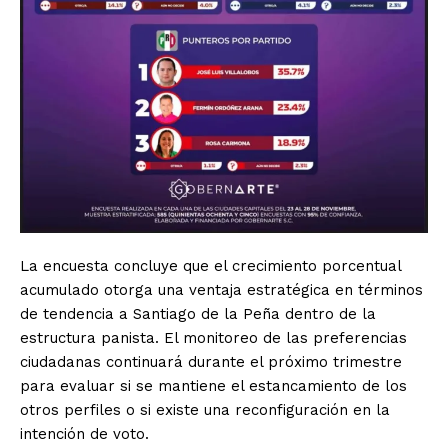
SUSCRIBIRSE
La encuesta concluye que el crecimiento porcentual
acumulado otorga una ventaja estratégica en términos
Estados
de tendencia a Santiago de la Peña dentro de la
estructura panista. El monitoreo de las preferencias
Aguascalientes
Baja California
ciudadanas continuará durante el próximo trimestre
Baja California Sur
Campeche
Chiapas
para evaluar si se mantiene el estancamiento de los
Chihuahua
Ciudad de México
Coahuila
otros perfiles o si existe una reconfiguración en la
Colima
Durango
Estado de México
intención de voto.
Guanajuato
Guerrero
Hidalgo
Jalisco