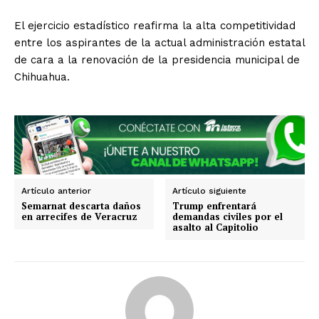
Michoacán
Zacatecas
Yucatán
Veracruz
El ejercicio estadístico reafirma la alta competitividad
Tlaxcala
Tamaulipas
Tabasco
Sonora
entre los aspirantes de la actual administración estatal
Sinaloa
San Luis Potosí
Quintana Roo
de cara a la renovación de la presidencia municipal de
Querétaro
Puebla
Oaxaca
Nuevo León
Chihuahua.
Nayarit
Morelos
Artículo anterior
Artículo siguiente
Semarnat descarta daños
Trump enfrentará
en arrecifes de Veracruz
demandas civiles por el
asalto al Capitolio