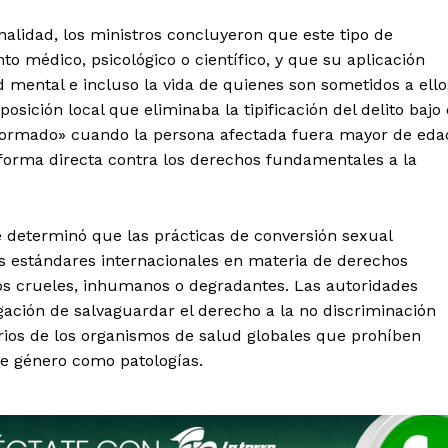
Aguascalientes
Baja California
onalidad, los ministros concluyeron que este tipo de
Baja California Sur
Campeche
 médico, psicológico o científico, y que su aplicación
Chihuahua
Ciudad de México
Colima
Durango
Estado de M
d mental e incluso la vida de quienes son sometidos a ello
Guanajuato
Guerrero
Hidalgo
posición local que eliminaba la tipificación del delito bajo 
Michoacán
Zacatecas
Yucatá
ormado» cuando la persona afectada fuera mayor de eda
Tlaxcala
Tamaulipas
Tabasco
forma directa contra los derechos fundamentales a la
Sinaloa
San Luis Potosí
Quint
.
Querétaro
Puebla
Oaxaca
Nayarit
Morelos
 determinó que las prácticas de conversión sexual
los estándares internacionales en materia de derechos
IRSE
os crueles, inhumanos o degradantes. Las autoridades
igación de salvaguardar el derecho a la no discriminación
erios de los organismos de salud globales que prohíben
 de género como patologías.