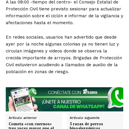
A las 08:00 -tiempo del centro- el Consejo Estatal de
Protección Civil tiene previsto sesionar para actualizar
información sobre el ciclón e informar de la vigilancia y
afectaciones hasta el momento.
En redes sociales, usuarios han advertido que desde
ayer por la noche algunas colonias ya no tienen luz y
circulan imágenes y videos donde se observa la
crecida importante de arroyos. Brigadas de Protección
Civil estuvieron acudiendo a llamados de auxilio de la
población en zonas de riesgo.
SUSCRIBIRSE
Estados
Artículo anterior
Artículo siguiente
Cometa «con cuernos»
5 razas de perros
tres veces mayor que el
hipoalergénicos
Aguascalientes
Baja California