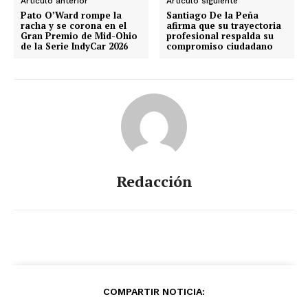
Artículo anterior
Artículo siguiente
Aguascalientes
Baja California
Pato O’Ward rompe la
Santiago De la Peña
Baja California Sur
Campeche
Chiapas
racha y se corona en el
afirma que su trayectoria
Chihuahua
Ciudad de México
Coahuila
Gran Premio de Mid-Ohio
profesional respalda su
de la Serie IndyCar 2026
compromiso ciudadano
Colima
Durango
Estado de México
Guanajuato
Guerrero
Hidalgo
Jalisco
Michoacán
Zacatecas
Yucatán
Veracruz
Tlaxcala
Tamaulipas
Tabasco
Sonora
Sinaloa
San Luis Potosí
Quintana Roo
Querétaro
Puebla
Oaxaca
Nuevo León
Nayarit
Morelos
Redacción
COMPARTIR NOTICIA: