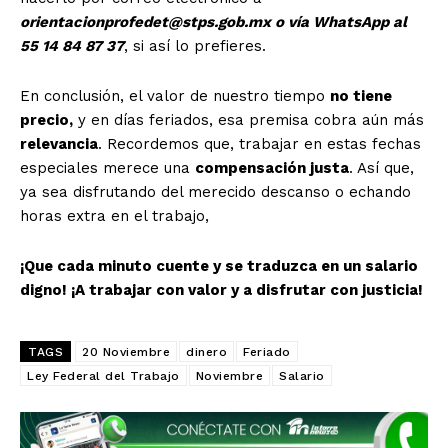
orientacionprofedet@stps.gob.mx
o vía WhatsApp al
Estados
55 14 84 87 37
, si así lo prefieres.
Aguascalientes
Baja California
En conclusión, el valor de nuestro tiempo
no tiene
Baja California Sur
Campeche
Chiapas
precio,
y en días feriados, esa premisa cobra aún más
Chihuahua
Ciudad de México
Coahuila
relevancia
. Recordemos que, trabajar en estas fechas
Colima
Durango
Estado de México
especiales merece una
compensación justa
. Así que,
Guanajuato
Guerrero
Hidalgo
Jalisco
ya sea disfrutando del merecido descanso o echando
Michoacán
Zacatecas
Yucatán
Veracruz
horas extra en el trabajo,
Tlaxcala
Tamaulipas
Tabasco
Sonora
Sinaloa
San Luis Potosí
Quintana Roo
¡Que cada minuto cuente y se traduzca en un salario
Querétaro
Puebla
Oaxaca
Nuevo León
digno! ¡A trabajar con valor y a disfrutar con justicia!
Nayarit
Morelos
TAGS
20 Noviembre
dinero
Feriado
Ley Federal del Trabajo
Noviembre
Salario