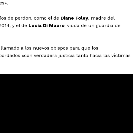
Estados
es».
Aguascalientes
Baja California
nios de perdón, como el de
Diane Foley
, madre del
Baja California Sur
Campeche
2014, y el de
Lucia Di Mauro
, viuda de un guardia de
Chihuahua
Ciudad de México
Colima
Durango
Estado de M
Guanajuato
Guerrero
Hidalgo
llamado a los nuevos obispos para que los
Michoacán
Zacatecas
Yucatá
ordados «con verdadera justicia tanto hacia las víctimas
Tlaxcala
Tamaulipas
Tabasco
Sinaloa
San Luis Potosí
Quint
Querétaro
Puebla
Oaxaca
Nayarit
Morelos
IRSE