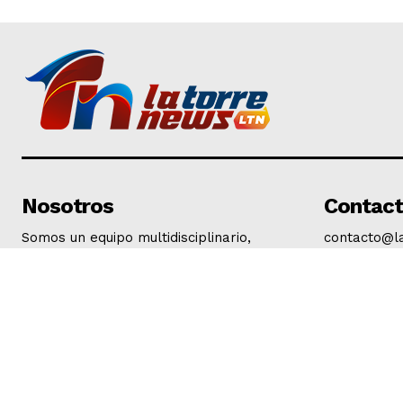
Nosotros
Contac
Somos un equipo multidisciplinario,
contacto@l
expertos en generación de contenidos
y comunicación; entendemos que en la
comunicación es fundamental la
observación, el analisis y la correcta
interpretación de la actualidad.