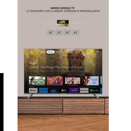
Chiapas
Coahuila
éxico
Jalisco
n
Veracruz
Sonora
ana Roo
Nuevo León