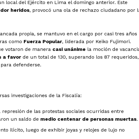
 local del Ejército en Lima el domingo anterior. Este
dor heridos
, provocó una ola de rechazo ciudadano por l
ncada propia, se mantuvo en el cargo por casi tres años
mento
doras como
Fuerza Popular
, liderada por Keiko Fujimori.
que votaron de manera
casi unánime
la moción de vacanci
Estados
s a favor
de un total de 130, superando los 87 requeridos,
 para defenderse.
Aguascalientes
Baja California
Baja California Sur
Campeche
Chihuahua
Ciudad de México
Colima
Durango
Estado de M
as investigaciones de la Fiscalía:
Guanajuato
Guerrero
Hidalgo
Michoacán
Zacatecas
Yucatá
a represión de las protestas sociales ocurridas entre
Tlaxcala
Tamaulipas
Tabasco
Sinaloa
San Luis Potosí
Quint
aron un saldo de
medio centenar de personas muertas
.
Querétaro
Puebla
Oaxaca
o ilícito, luego de exhibir joyas y relojes de lujo no
Nayarit
Morelos