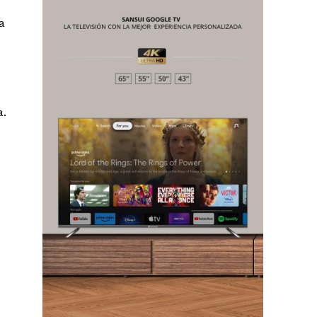
a
a.
Chiapas
Coahuila
éxico
Jalisco
n
Veracruz
Sonora
ana Roo
Nuevo León