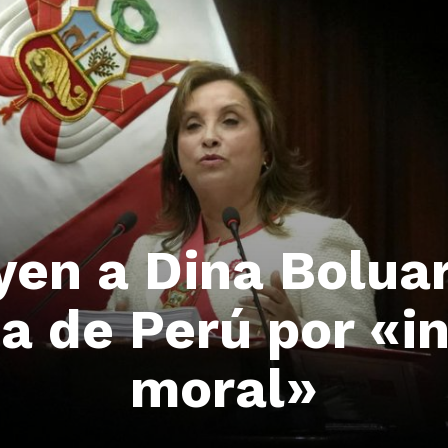
yen a Dina Boluar
ia de Perú por «i
moral»