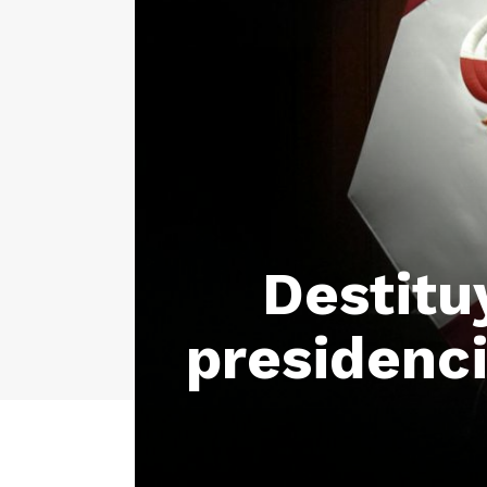
Destitu
presidenc