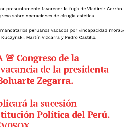
 por presuntamente favorecer la fuga de Vladimir Cerrón
IRSE
ngreso sobre operaciones de cirugía estética.
de mandatarios peruanos vacados por «incapacidad moral»
Kuczynski, Martín Vizcarra y Pedro Castillo.
🚨 Congreso de la
vacancia de la presidenta
 Boluarte Zegarra.
plicará la sucesión
titución Política del Perú.
35V0SOX