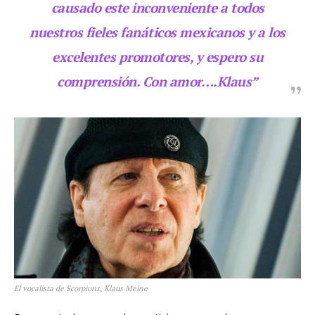
causado este inconveniente a todos
nuestros fieles fanáticos mexicanos y a los
excelentes promotores, y espero su
comprensión. Con amor….Klaus”
El Suplemento
El vocalista de Scorpions, Klaus Meine