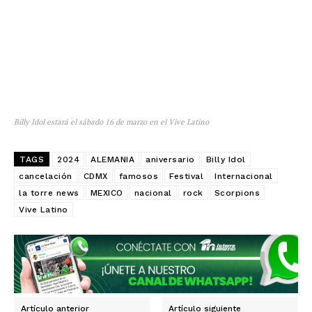
Billy Idol estará el sábado 16 de marzo en el Vive Latino
TAGS
2024
ALEMANIA
aniversario
Billy Idol
cancelación
CDMX
famosos
Festival
Internacional
la torre news
MEXICO
nacional
rock
Scorpions
Vive Latino
Artículo anterior
Artículo siguiente