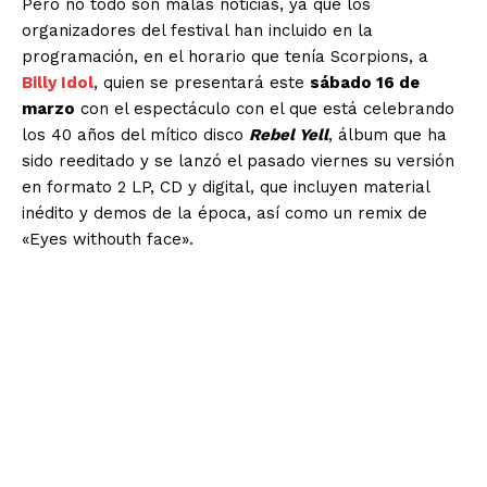
Pero no todo son malas noticias, ya que los
organizadores del festival han incluido en la
SUSCRIBIRSE
programación, en el horario que tenía Scorpions, a
Billy Idol
, quien se presentará este
sábado 16 de
marzo
con el espectáculo con el que está celebrando
los 40 años del mítico disco
Rebel Yell
, álbum que ha
Estados
sido reeditado y se lanzó el pasado viernes su versión
en formato 2 LP, CD y digital, que incluyen material
Aguascalientes
Baja California
inédito y demos de la época, así como un remix de
Baja California Sur
Campeche
Chiapas
«Eyes withouth face».
Chihuahua
Ciudad de México
Coahuila
Colima
Durango
Estado de México
Guanajuato
Guerrero
Hidalgo
Jalisco
Michoacán
Zacatecas
Yucatán
Veracruz
Tlaxcala
Tamaulipas
Tabasco
Sonora
Sinaloa
San Luis Potosí
Quintana Roo
Querétaro
Puebla
Oaxaca
Nuevo León
Nayarit
Morelos