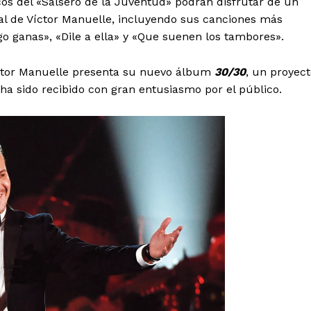
cos del «Salsero de la Juventud» podrán disfrutar de un
cal de Víctor Manuelle, incluyendo sus canciones más
Aguascalientes
Baja California
 ganas», «Dile a ella» y «Que suenen los tambores».
Baja California Sur
Campeche
Chihuahua
Ciudad de México
Colima
Durango
Estado de M
ctor Manuelle presenta su nuevo álbum
30/30
, un proyec
Guanajuato
Guerrero
Hidalgo
 sido recibido con gran entusiasmo por el público.
Michoacán
Zacatecas
Yucatá
Tlaxcala
Tamaulipas
Tabasco
Sinaloa
San Luis Potosí
Quint
Querétaro
Puebla
Oaxaca
Nayarit
Morelos
IRSE