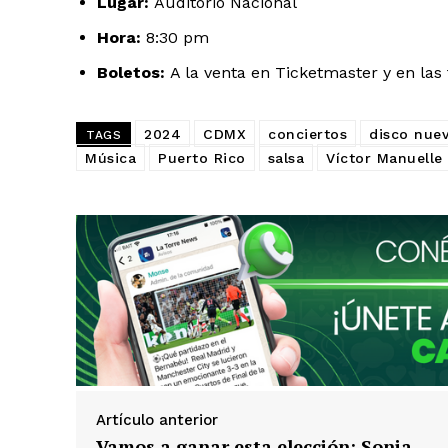
Lugar:
Auditorio Nacional
Hora:
8:30 pm
Boletos:
A la venta en Ticketmaster y en las 
2024
CDMX
conciertos
disco nue
TAGS
Música
Puerto Rico
salsa
Víctor Manuelle
Artículo anterior
Vamos a ganar esta elección: Sonia