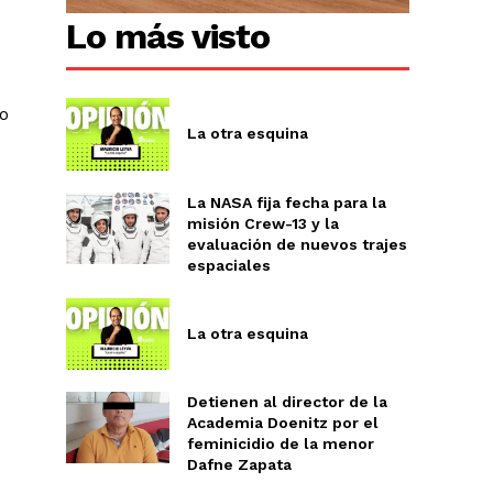
Lo más visto
Chiapas
Coahuila
éxico
to
La otra esquina
Jalisco
n
Veracruz
Sonora
La NASA fija fecha para la
ana Roo
misión Crew-13 y la
Nuevo León
evaluación de nuevos trajes
espaciales
La otra esquina
Detienen al director de la
Academia Doenitz por el
feminicidio de la menor
Dafne Zapata