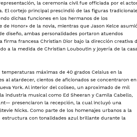
epresentación, la ceremonia civil fue officiada por el acto
Aguascalientes
Baja California
 El cortejo principal prescindió de las figuras tradicional
Baja California Sur
Campeche
endo dichas funciones en los hermanos de los
Chihuahua
Ciudad de México
e de Honor» de la novia, mientras que Jason Kelce asumi
Colima
Durango
Estado de M
o de diseño, ambas personalidades portaron atuendos
Guanajuato
Guerrero
Hidalgo
 firma francesa Christian Dior bajo la dirección creativa 
Michoacán
Zacatecas
Yucatá
 a la medida de Christian Louboutin y joyería de la cas
Tlaxcala
Tamaulipas
Tabasco
Sinaloa
San Luis Potosí
Quint
Querétaro
Puebla
Oaxaca
Nayarit
Morelos
ró temperaturas máximas de 40 grados Celsius en la
es al atardecer, cientos de aficionados se concentraron en
eva York. Al interior del coliseo, un aproximado de mil
IRSE
 la industria musical como Ed Sheeran y Camila Cabello,
nt— presenciaron la recepción, la cual incluyó una
 Stevie Nicks. Como parte de los homenajes urbanos a la
u estructura con tonalidades azul brillante durante la