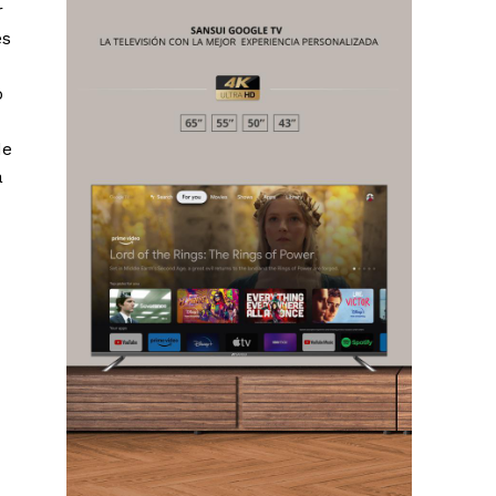
r
es
Chiapas
Coahuila
ó
éxico
Jalisco
de
n
Veracruz
a
Sonora
ana Roo
Nuevo León