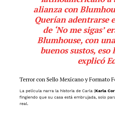
El Suple
alianza con Blumhou
Querían adentrarse e
de ‘No me sigas’ e
Blumhouse, con una 
buenos sustos, eso 
explicó E
Terror con Sello Mexicano y Formato 
La película narra la historia de Carla (
Karla Co
fingiendo que su casa está embrujada, solo para
SUSCRIB
real.