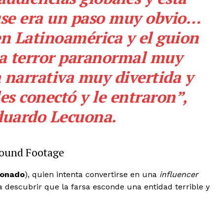
mento
se era un paso muy obvio…
n Latinoamérica y el guion
Estados
ra terror paranormal muy
Aguascalientes
Baja California
narrativa muy divertida y
Baja California Sur
Campeche
Chihuahua
Ciudad de México
les conectó y le entraron”,
Colima
Durango
Estado de M
Guanajuato
Guerrero
Hidalgo
duardo Lecuona.
Michoacán
Zacatecas
Yucatá
Tlaxcala
Tamaulipas
Tabasco
Sinaloa
San Luis Potosí
Quint
Found Footage
Querétaro
Puebla
Oaxaca
Nayarit
Morelos
ronado
), quien intenta convertirse en una
influencer
 descubrir que la farsa esconde una entidad terrible y
IRSE