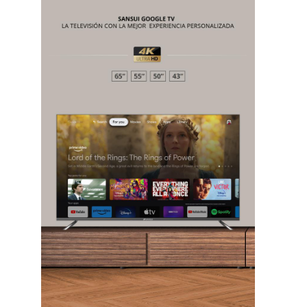
Chiapas
Coahuila
éxico
Jalisco
n
Veracruz
Sonora
ana Roo
Nuevo León