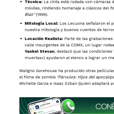
Técnica:
La cinta está rodada con cámaras d
móviles, rindiendo homenaje a clásicos del
f
Blair’
(1999).
Mitología Local:
Los Lecuona señalaron el p
nuestra mitología y buenos cuentos de terro
Locación Realista:
Parte de las grabaciones 
calle Insurgentes de la CDMX, un lugar rodea
Yankel Stevan
, destacó que las condiciones
muertas») ayudaron al elenco a lograr un ma
Maligno Gorehouse ha producido otras película
el filme de zombis
‘Párvulos: Hijos del apocalips
Michelle Garza e Isaac Ezban (quien adaptará 