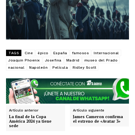
Guanajuato
Guerrero
Hidalgo
Jalisco
Michoacán
Zacatecas
Yucatán
Veracruz
Tlaxcala
Tamaulipas
Tabasco
Sonora
Sinaloa
San Luis Potosí
Quintana Roo
Querétaro
Puebla
Oaxaca
Nuevo León
Nayarit
Morelos
TAGS
Cine
épico
España
famosos
Internacional
Joaquin Phoenix
Josefina
Madrid
museo del Prado
nacional
Napoleón
Película
Ridley Scott
Artículo anterior
Artículo siguiente
La final de la Copa
James Cameron confirma
América 2024 ya tiene
el estreno de «Avatar 3»
sede