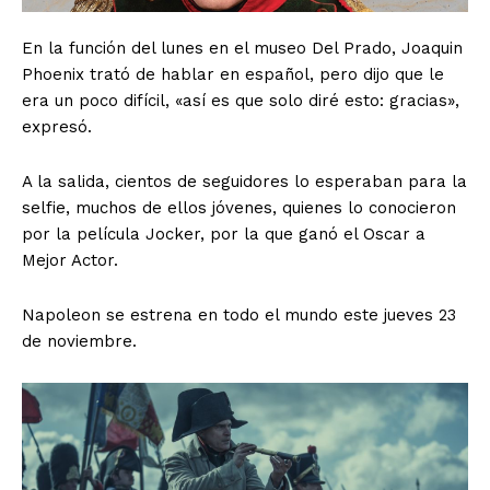
En la función del lunes en el museo Del Prado, Joaquin
Phoenix trató de hablar en español, pero dijo que le
era un poco difícil, «así es que solo diré esto: gracias»,
expresó.
A la salida, cientos de seguidores lo esperaban para la
selfie, muchos de ellos jóvenes, quienes lo conocieron
por la película Jocker, por la que ganó el Oscar a
SUSCRIBIRSE
Mejor Actor.
Napoleon se estrena en todo el mundo este jueves 23
de noviembre.
Estados
Aguascalientes
Baja California
Baja California Sur
Campeche
Chiapas
Chihuahua
Ciudad de México
Coahuila
Colima
Durango
Estado de México