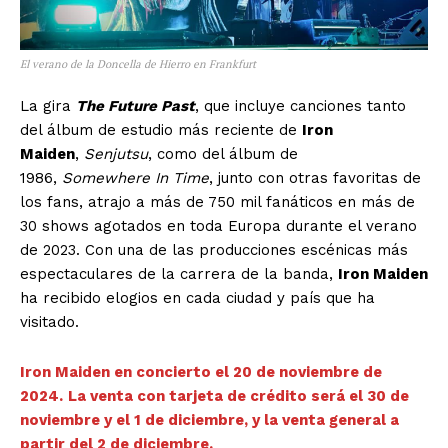
Estados
El verano de la Doncella de Hierro en Frankfurt
Aguascalientes
Baja California
Baja California Sur
Campeche
Chiapas
La gira
The Future Past
, que incluye canciones tanto
Chihuahua
Ciudad de México
Coahuila
del álbum de estudio más reciente de
Iron
Colima
Durango
Estado de México
Maiden
,
Senjutsu
, como del álbum de
Guanajuato
Guerrero
Hidalgo
Jalisco
1986,
Somewhere In Time
, junto con otras favoritas de
Michoacán
Zacatecas
Yucatán
Veracruz
los fans, atrajo a más de 750 mil fanáticos en más de
Tlaxcala
Tamaulipas
Tabasco
Sonora
30 shows agotados en toda Europa durante el verano
Sinaloa
San Luis Potosí
Quintana Roo
de 2023. Con una de las producciones escénicas más
Querétaro
Puebla
Oaxaca
Nuevo León
espectaculares de la carrera de la banda,
Iron Maiden
Nayarit
Morelos
ha recibido elogios en cada ciudad y país que ha
visitado.
Iron Maiden en concierto el 20 de noviembre de
2024.
La venta con tarjeta de crédito será el 30 de
noviembre y el 1 de diciembre, y la venta general a
partir del 2 de diciembre.