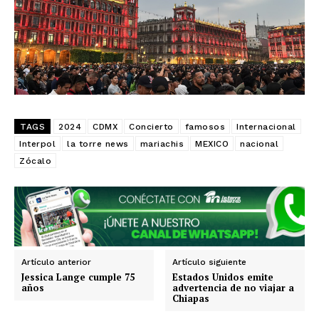
TAGS
2024
CDMX
Concierto
famosos
Internacional
Interpol
la torre news
mariachis
MEXICO
nacional
Zócalo
SUSCRIBIRSE
Estados
Artículo anterior
Artículo siguiente
Jessica Lange cumple 75
Estados Unidos emite
años
advertencia de no viajar a
Aguascalientes
Baja California
Chiapas
Baja California Sur
Campeche
Chiapas