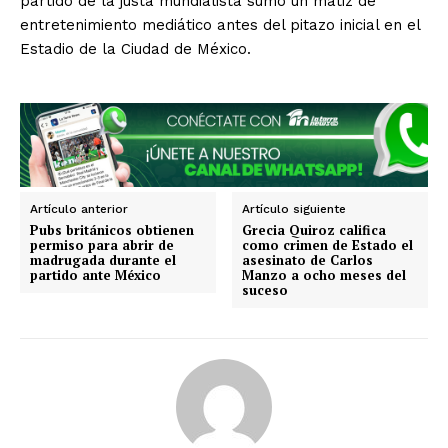
partido de la justa mundialista sumó un matiz de
entretenimiento mediático antes del pitazo inicial en el
Estadio de la Ciudad de México.
SUSCRIBIRSE
Artículo anterior
Artículo siguiente
Pubs británicos obtienen
Grecia Quiroz califica
permiso para abrir de
como crimen de Estado el
madrugada durante el
asesinato de Carlos
partido ante México
Manzo a ocho meses del
Estados
suceso
Aguascalientes
Baja California
Baja California Sur
Campeche
Chiapas
Chihuahua
Ciudad de México
Coahuila
Colima
Durango
Estado de México
Guanajuato
Guerrero
Hidalgo
Jalisco