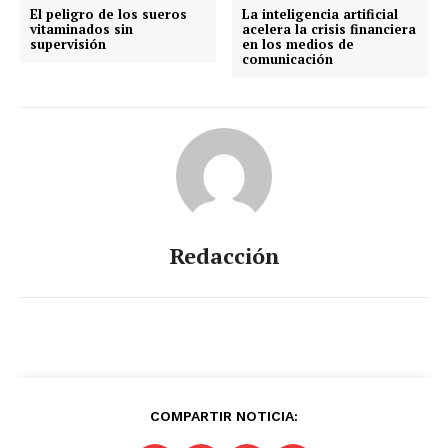
El peligro de los sueros
La inteligencia artificial
vitaminados sin
acelera la crisis financiera
supervisión
en los medios de
comunicación
SUSCRIBIRSE
Estados
Aguascalientes
Baja California
Baja California Sur
Campeche
Chiapas
Redacción
Chihuahua
Ciudad de México
Coahuila
Colima
Durango
Estado de México
Guanajuato
Guerrero
Hidalgo
Jalisco
Michoacán
Zacatecas
Yucatán
Veracruz
Tlaxcala
Tamaulipas
Tabasco
Sonora
Sinaloa
San Luis Potosí
Quintana Roo
Querétaro
Puebla
Oaxaca
Nuevo León
COMPARTIR NOTICIA:
Nayarit
Morelos