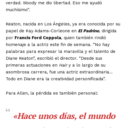
verdad. Woody me dio libertad. Eso me ayudó
Estados
muchísimo”.
Aguascalientes
Baja California
Keaton, nacida en Los Ángeles, ya era conocida por su
Baja California Sur
Campeche
Chiapas
papel de Kay Adams-Corleone en
El Padrino
, dirigida
Chihuahua
Ciudad de México
Coahuila
por
Francis Ford Coppola
, quien también rindió
Colima
Durango
Estado de México
homenaje a la actriz este fin de semana. “No hay
Guanajuato
Guerrero
Hidalgo
Jalisco
palabras para expresar la maravilla y el talento de
Michoacán
Zacatecas
Yucatán
Veracruz
Diane Keaton”, escribió el director. “Desde sus
Tlaxcala
Tamaulipas
Tabasco
Sonora
primeras actuaciones en
Hair
y a lo largo de su
Sinaloa
San Luis Potosí
Quintana Roo
Querétaro
Puebla
Oaxaca
Nuevo León
asombrosa carrera, fue una actriz extraordinaria…
Nayarit
Morelos
Todo en Diane era la creatividad personificada”.
Para Allen, la pérdida es también personal:
«Hace unos días, el mundo