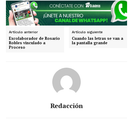
Estados
Aguascalientes
Baja California
Baja California Sur
Campeche
Chiapas
Chihuahua
Ciudad de México
Coahuila
Artículo anterior
Artículo siguiente
Colima
Durango
Estado de México
Excolaborador de Rosario
Cuando las letras se van a
Guanajuato
Guerrero
Hidalgo
Jalisco
Robles vinculado a
la pantalla grande
Proceso
Michoacán
Zacatecas
Yucatán
Veracruz
Tlaxcala
Tamaulipas
Tabasco
Sonora
Sinaloa
San Luis Potosí
Quintana Roo
Querétaro
Puebla
Oaxaca
Nuevo León
Nayarit
Morelos
Redacción