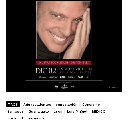
SUSCRIBIRSE
TAGS
Aguascalientes
cancelación
Concierto
famosos
Guanajuato
León
Luis Miguel
MEXICO
nacional
permisos