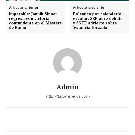
Artículo anterior
Artículo siguiente
Aguascalientes
Baja California
Imparable: Jannik Sinner
Polémica por calendario
Baja California Sur
Campeche
Chiapas
regresa con victoria
escolar: SEP abre debate
contundente en el Masters
y SNTE advierte sobre
Chihuahua
Ciudad de México
Coahuila
de Roma
‘estancia forzada’
Colima
Durango
Estado de México
Guanajuato
Guerrero
Hidalgo
Jalisco
Michoacán
Zacatecas
Yucatán
Veracruz
Tlaxcala
Tamaulipas
Tabasco
Sonora
Sinaloa
San Luis Potosí
Quintana Roo
Querétaro
Puebla
Oaxaca
Nuevo León
Nayarit
Morelos
Admin
http://latorrenews.com