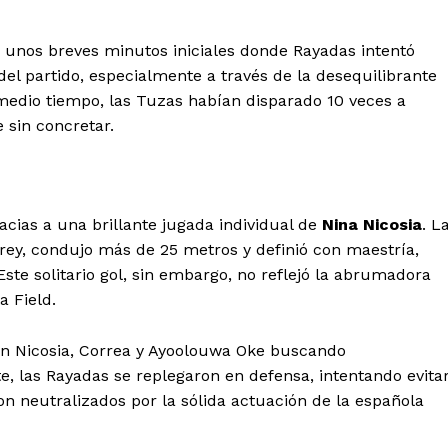
Baja California Sur
Campeche
Chihuahua
Ciudad de México
o unos breves minutos iniciales donde Rayadas intentó
Colima
Durango
Estado de M
del partido, especialmente a través de la desequilibrante
Guanajuato
Guerrero
Hidalgo
l medio tiempo, las Tuzas habían disparado 10 veces a
Michoacán
Zacatecas
Yucatá
 sin concretar.
Tlaxcala
Tamaulipas
Tabasco
Sinaloa
San Luis Potosí
Quint
Querétaro
Puebla
Oaxaca
Nayarit
Morelos
racias a una brillante jugada individual de
Nina Nicosia
. L
rey, condujo más de 25 metros y definió con maestría,
IRSE
ste solitario gol, sin embargo, no reflejó la abrumadora
a Field.
con Nicosia, Correa y Ayoolouwa Oke buscando
e, las Rayadas se replegaron en defensa, intentando evita
n neutralizados por la sólida actuación de la española