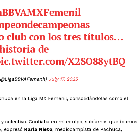
aBBVAMXFemenil
mpeondecampeonas
o club con los tres títulos…
historia de
ic.twitter.com/X2SO88ytBQ
(@LigaBBVAFemenil)
July 17, 2025
achuca en la Liga MX Femenil, consolidándolas como el
mento
Estados
 y colectivo. Confiaba en mi equipo, sabíamos que íbamo
o», expresó
Karla Nieto
, mediocampista de Pachuca,
Aguascalientes
Baja California