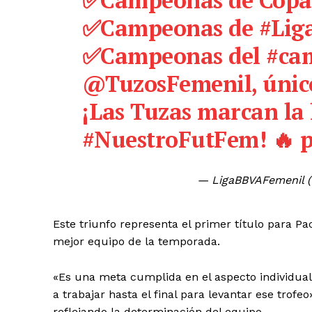
✅Campeonas de Copa
✅Campeonas de
#Lig
✅Campeonas del
#ca
@TuzosFemenil
, únic
¡Las Tuzas marcan la 
#NuestroFutFem
! 🔥
p
— LigaBBVAFemenil 
Este triunfo representa el primer título para P
El Suple
mejor equipo de la temporada.
«Es una meta cumplida en el aspecto individual
a trabajar hasta el final para levantar ese trofe
reflejando la determinación del equipo.