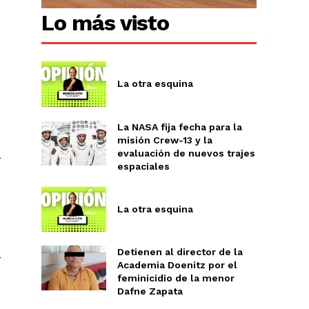
Chiapas
Lo más visto
Coahuila
éxico
Jalisco
n
Veracruz
La otra esquina
Sonora
ana Roo
Nuevo León
La NASA fija fecha para la
misión Crew-13 y la
evaluación de nuevos trajes
a
espaciales
La otra esquina
Detienen al director de la
r
Academia Doenitz por el
feminicidio de la menor
Dafne Zapata