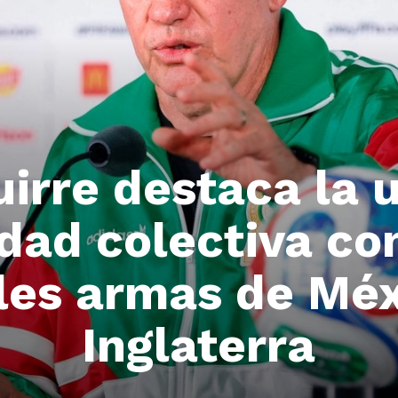
uirre destaca la u
dad colectiva co
les armas de Mé
Inglaterra