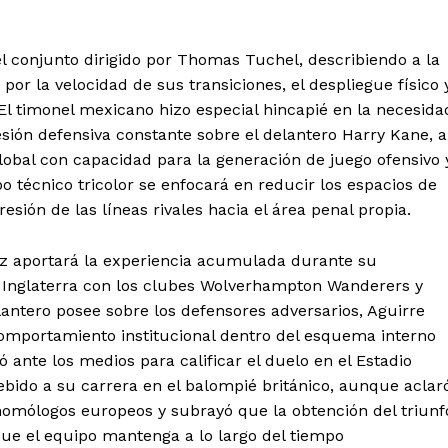
Estados
Aguascalientes
Baja California
el conjunto dirigido por Thomas Tuchel, describiendo a la
Baja California Sur
Campeche
por la velocidad de sus transiciones, el despliegue físico 
Chihuahua
Ciudad de México
. El timonel mexicano hizo especial hincapié en la necesida
Colima
Durango
Estado de M
sión defensiva constante sobre el delantero Harry Kane, a
Guanajuato
Guerrero
Hidalgo
lobal con capacidad para la generación de juego ofensivo 
Michoacán
Zacatecas
Yucatá
rpo técnico tricolor se enfocará en reducir los espacios de
Tlaxcala
Tamaulipas
Tabasco
esión de las líneas rivales hacia el área penal propia.
Sinaloa
San Luis Potosí
Quint
Querétaro
Puebla
Oaxaca
ez aportará la experiencia acumulada durante su
Nayarit
Morelos
e Inglaterra con los clubes Wolverhampton Wanderers y
antero posee sobre los defensores adversarios, Aguirre
IRSE
comportamiento institucional dentro del esquema interno
 ante los medios para calificar el duelo en el Estadio
bido a su carrera en el balompié británico, aunque aclar
mólogos europeos y subrayó que la obtención del triunf
que el equipo mantenga a lo largo del tiempo