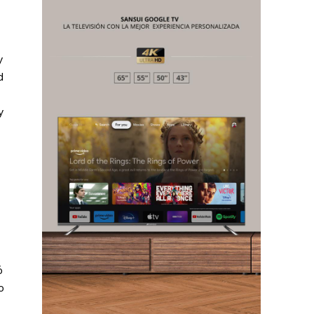
Chiapas
y
Coahuila
d
éxico
Jalisco
y
n
Veracruz
Sonora
ana Roo
Nuevo León
ó
o