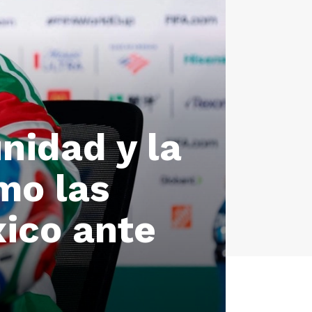
nidad y la
mo las
xico ante