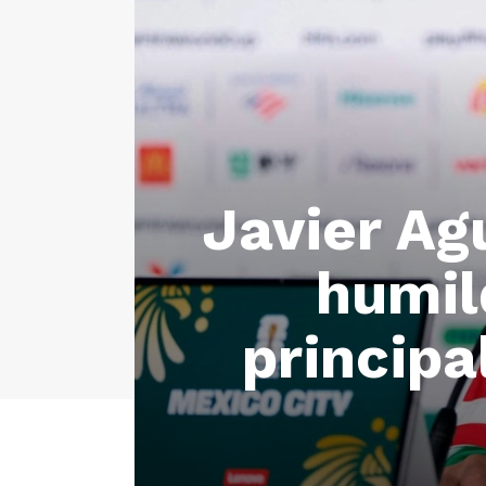
Javier Ag
humil
principa