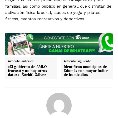
organismo, con la presencia de trabajadores y sus
Michoacán
Zacatecas
Yucatán
Veracruz
familias, así como público en general, que disfrutan de
Tlaxcala
Tamaulipas
Tabasco
Sonora
activación física laboral, clases de yoga y pilates,
Sinaloa
San Luis Potosí
Quintana Roo
Querétaro
Puebla
Oaxaca
Nuevo León
fitness, eventos recreativos y deportivos.
Nayarit
Morelos
Artículo anterior
Artículo siguiente
«El gobierno de AMLO
Identifican municipios de
fracasó y no hay otros
Edoméx con mayor índice
datos»; Xóchitl Gálvez
de homicidios