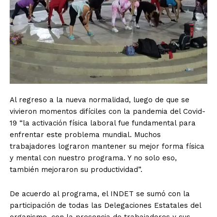
SUSCRIBIRSE
Al regreso a la nueva normalidad, luego de que se
vivieron momentos difíciles con la pandemia del Covid-
19 “la activación física laboral fue fundamental para
enfrentar este problema mundial. Muchos
Estados
trabajadores lograron mantener su mejor forma física
y mental con nuestro programa. Y no solo eso,
Aguascalientes
Baja California
también mejoraron su productividad”.
Baja California Sur
Campeche
Chiapas
Chihuahua
Ciudad de México
Coahuila
De acuerdo al programa, el INDET se sumó con la
Colima
Durango
Estado de México
participación de todas las Delegaciones Estatales del
Guanajuato
Guerrero
Hidalgo
Jalisco