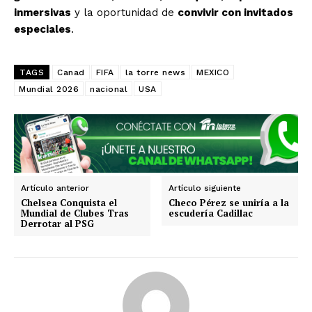
Tlaxcala
Tamaulipas
Tabasco
Sonora
inmersivas
y la oportunidad de
convivir con invitados
Sinaloa
San Luis Potosí
Quintana Roo
especiales
.
Querétaro
Puebla
Oaxaca
Nuevo León
Nayarit
Morelos
TAGS
Canad
FIFA
la torre news
MEXICO
Mundial 2026
nacional
USA
Artículo anterior
Artículo siguiente
Chelsea Conquista el
Checo Pérez se uniría a la
Mundial de Clubes Tras
escudería Cadillac
Derrotar al PSG