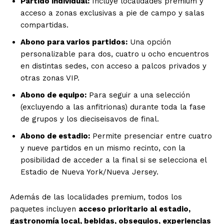
Partido individual:
Incluye localidades premium y
acceso a zonas exclusivas a pie de campo y salas
compartidas.
Abono para varios partidos:
Una opción
personalizable para dos, cuatro u ocho encuentros
en distintas sedes, con acceso a palcos privados y
otras zonas VIP.
SUSCRIBIRSE
Abono de equipo:
Para seguir a una selección
(excluyendo a las anfitrionas) durante toda la fase
de grupos y los dieciseisavos de final.
Estados
Abono de estadio:
Permite presenciar entre cuatro
y nueve partidos en un mismo recinto, con la
posibilidad de acceder a la final si se selecciona el
Aguascalientes
Baja California
Estadio de Nueva York/Nueva Jersey.
Baja California Sur
Campeche
Chiapas
Chihuahua
Ciudad de México
Coahuila
Colima
Durango
Estado de México
Además de las localidades premium, todos los
Guanajuato
Guerrero
Hidalgo
Jalisco
paquetes incluyen
acceso prioritario al estadio,
Michoacán
Zacatecas
Yucatán
Veracruz
gastronomía local, bebidas, obsequios, experiencias