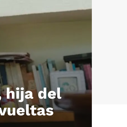
 hija del
vueltas