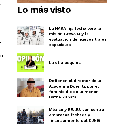
e
Lo más visto
La NASA fija fecha para la
misión Crew-13 y la
evaluación de nuevos trajes
Chiapas
,
espaciales
Coahuila
éxico
en
Jalisco
La otra esquina
n
Veracruz
Sonora
ana Roo
Detienen al director de la
Nuevo León
Academia Doenitz por el
feminicidio de la menor
Dafne Zapata
México y EE.UU. van contra
empresas fachada y
financiamiento del CJNG