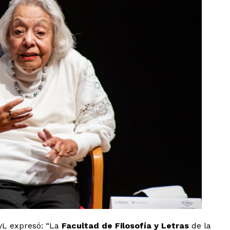
FyL expresó: “La
Facultad de Filosofía y Letras
de la