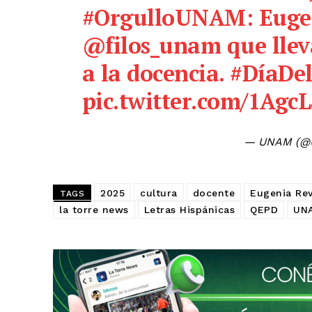
#OrgulloUNAM
: Euge
@filos_unam
que llev
a la docencia.
#DíaDe
pic.twitter.com/1Agc
— UNAM (
2025
cultura
docente
Eugenia Re
TAGS
la torre news
Letras Hispánicas
QEPD
UN