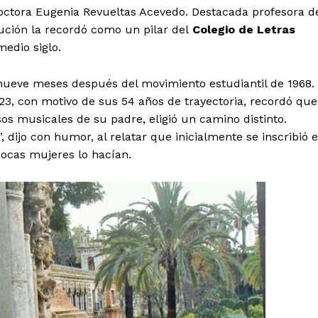
mento
doctora Eugenia Revueltas Acevedo. Destacada profesora d
ución la recordó como un pilar del
Colegio de Letras
Estados
edio siglo.
Aguascalientes
Baja California
nueve meses después del movimiento estudiantil de 1968.
Baja California Sur
Campeche
3, con motivo de sus 54 años de trayectoria, recordó que
Chihuahua
Ciudad de México
 musicales de su padre, eligió un camino distinto.
Colima
Durango
Estado de M
 dijo con humor, al relatar que inicialmente se inscribió 
Guanajuato
Guerrero
Hidalgo
ocas mujeres lo hacían.
Michoacán
Zacatecas
Yucatá
Tlaxcala
Tamaulipas
Tabasco
Sinaloa
San Luis Potosí
Quint
Querétaro
Puebla
Oaxaca
Nayarit
Morelos
IRSE