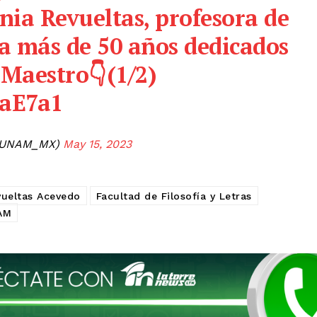
nia Revueltas, profesora de
a más de 50 años dedicados
lMaestro
👇(1/2)
LaE7a1
@UNAM_MX)
May 15, 2023
vueltas Acevedo
Facultad de Filosofía y Letras
AM