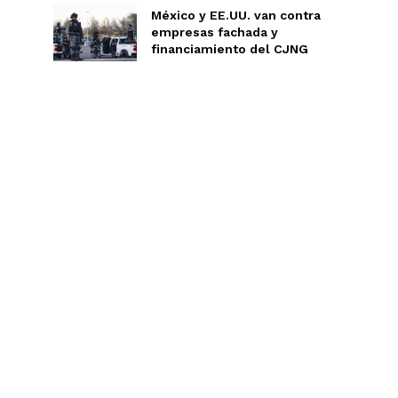
Jalisco
México y EE.UU. van contra
n
Veracruz
empresas fachada y
financiamiento del CJNG
Sonora
ana Roo
Nuevo León