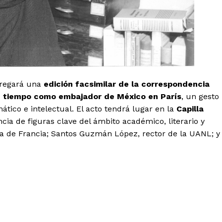
tregará una
edición facsimilar de la correspondencia
su tiempo como embajador de México en París
, un gesto
tico e intelectual. El acto tendrá lugar en la
Capilla
cia de figuras clave del ámbito académico, literario y
mento
a de Francia; Santos Guzmán López, rector de la UANL; y
Estados
Aguascalientes
Baja California
Baja California Sur
Campeche
Chihuahua
Ciudad de México
Colima
Durango
Estado de M