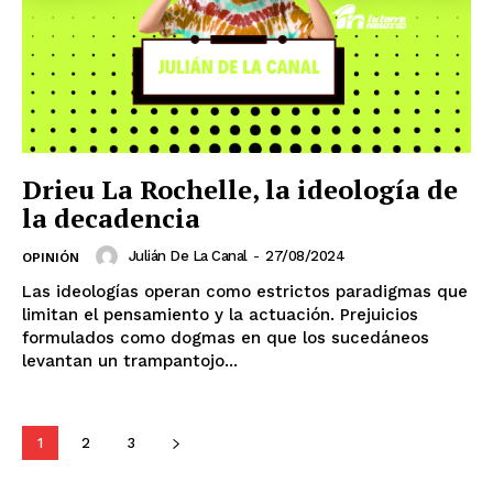
Michoacán
Zacatecas
Yucatán
Veracruz
Tlaxcala
Tamaulipas
Tabasco
Sonora
Sinaloa
San Luis Potosí
Quintana Roo
Querétaro
Puebla
Oaxaca
Nuevo León
Nayarit
Morelos
Drieu La Rochelle, la ideología de
la decadencia
Julián De La Canal
-
27/08/2024
OPINIÓN
Las ideologías operan como estrictos paradigmas que
limitan el pensamiento y la actuación. Prejuicios
formulados como dogmas en que los sucedáneos
levantan un trampantojo...
1
2
3