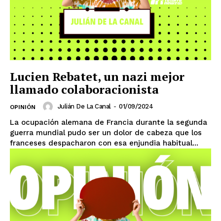
Lucien Rebatet, un nazi mejor
llamado colaboracionista
SUSCRIBIRSE
Julián De La Canal
-
01/09/2024
OPINIÓN
La ocupación alemana de Francia durante la segunda
guerra mundial pudo ser un dolor de cabeza que los
Estados
franceses despacharon con esa enjundia habitual...
Aguascalientes
Baja California
Baja California Sur
Campeche
Chiapas
Chihuahua
Ciudad de México
Coahuila
Colima
Durango
Estado de México
Guanajuato
Guerrero
Hidalgo
Jalisco