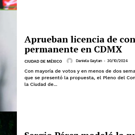
mento
Estados
Aguascalientes
Baja California
Aprueban licencia de co
Baja California Sur
Campeche
Chihuahua
Ciudad de México
permanente en CDMX
Colima
Durango
Estado de M
Guanajuato
Guerrero
Hidalgo
Daniela Gaytan
-
30/10/2024
CIUDAD DE MÉXICO
Michoacán
Zacatecas
Yucatá
Con mayoría de votos y en menos de dos sem
Tlaxcala
Tamaulipas
Tabasco
que se presentó la propuesta, el Pleno del Co
Sinaloa
San Luis Potosí
Quint
la Ciudad de...
Querétaro
Puebla
Oaxaca
Nayarit
Morelos
IRSE