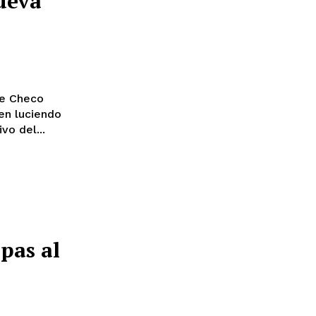
ueva
de Checo
en luciendo
agantino. Con motivo del...
pas al