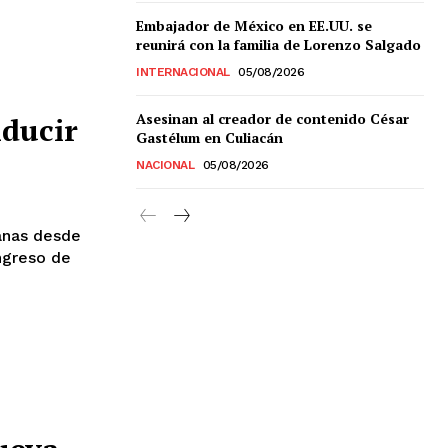
Embajador de México en EE.UU. se
reunirá con la familia de Lorenzo Salgado
INTERNACIONAL
05/08/2026
Asesinan al creador de contenido César
nducir
Chiapas
Gastélum en Culiacán
Coahuila
NACIONAL
05/08/2026
éxico
Jalisco
n
Veracruz
anas desde
Sonora
ngreso de
ana Roo
Nuevo León