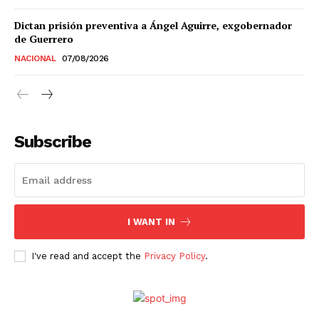
Estados
Dictan prisión preventiva a Ángel Aguirre, exgobernador
de Guerrero
Aguascalientes
Baja California
NACIONAL
07/08/2026
Baja California Sur
Campeche
Chiapas
Chihuahua
Ciudad de México
Coahuila
Colima
Durango
Estado de México
Guanajuato
Guerrero
Hidalgo
Jalisco
Subscribe
Michoacán
Zacatecas
Yucatán
Veracruz
Tlaxcala
Tamaulipas
Tabasco
Sonora
Sinaloa
San Luis Potosí
Quintana Roo
Querétaro
Puebla
Oaxaca
Nuevo León
Nayarit
Morelos
I WANT IN
I've read and accept the
Privacy Policy
.