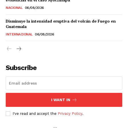
NACIONAL
06/08/2026
Estados
Disminuye la intensidad eruptiva del volcán de Fuego en
Guatemala
Aguascalientes
Baja California
INTERNACIONAL
06/08/2026
Baja California Sur
Campeche
Chiapas
Chihuahua
Ciudad de México
Coahuila
Colima
Durango
Estado de México
Guanajuato
Guerrero
Hidalgo
Jalisco
Michoacán
Zacatecas
Yucatán
Veracruz
Subscribe
Tlaxcala
Tamaulipas
Tabasco
Sonora
Sinaloa
San Luis Potosí
Quintana Roo
Querétaro
Puebla
Oaxaca
Nuevo León
Nayarit
Morelos
I WANT IN
I've read and accept the
Privacy Policy
.