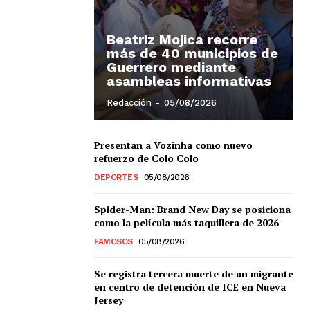
Beatriz Mojica recorre
más de 40 municipios de
Guerrero mediante
asambleas informativas
Redacción
-
05/08/2026
Presentan a Vozinha como nuevo
refuerzo de Colo Colo
Chiapas
DEPORTES
05/08/2026
Coahuila
éxico
Spider-Man: Brand New Day se posiciona
Jalisco
como la película más taquillera de 2026
n
Veracruz
FAMOSOS
05/08/2026
Sonora
ana Roo
Se registra tercera muerte de un migrante
Nuevo León
en centro de detención de ICE en Nueva
Jersey