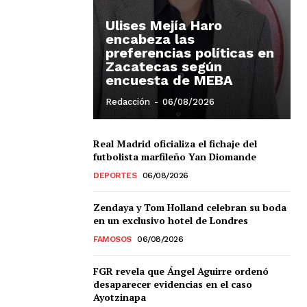
Ulises Mejía Haro
encabeza las
preferencias políticas en
Zacatecas según
encuesta de MEBA
Redacción
-
06/08/2026
Real Madrid oficializa el fichaje del
futbolista marfileño Yan Diomande
Chiapas
DEPORTES
06/08/2026
Coahuila
éxico
Zendaya y Tom Holland celebran su boda
Jalisco
en un exclusivo hotel de Londres
n
Veracruz
FAMOSOS
06/08/2026
Sonora
ana Roo
FGR revela que Ángel Aguirre ordenó
Nuevo León
desaparecer evidencias en el caso
Ayotzinapa