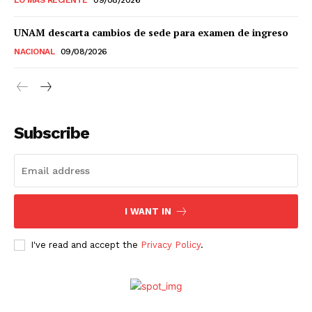
Estados
UNAM descarta cambios de sede para examen de ingreso
NACIONAL
09/08/2026
Aguascalientes
Baja California
Baja California Sur
Campeche
Chiapas
Chihuahua
Ciudad de México
Coahuila
Colima
Durango
Estado de México
Guanajuato
Guerrero
Hidalgo
Jalisco
Subscribe
Michoacán
Zacatecas
Yucatán
Veracruz
Tlaxcala
Tamaulipas
Tabasco
Sonora
Sinaloa
San Luis Potosí
Quintana Roo
Querétaro
Puebla
Oaxaca
Nuevo León
Nayarit
Morelos
I WANT IN
I've read and accept the
Privacy Policy
.