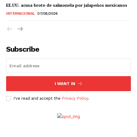
Estados
EE.UU. acusa brote de salmonela por jalapeños mexicanos
INTERNACIONAL
07/08/2026
Aguascalientes
Baja California
Baja California Sur
Campeche
Chiapas
Chihuahua
Ciudad de México
Coahuila
Colima
Durango
Estado de México
Guanajuato
Guerrero
Hidalgo
Jalisco
Subscribe
Michoacán
Zacatecas
Yucatán
Veracruz
Tlaxcala
Tamaulipas
Tabasco
Sonora
Sinaloa
San Luis Potosí
Quintana Roo
Querétaro
Puebla
Oaxaca
Nuevo León
Nayarit
Morelos
I WANT IN
I've read and accept the
Privacy Policy
.