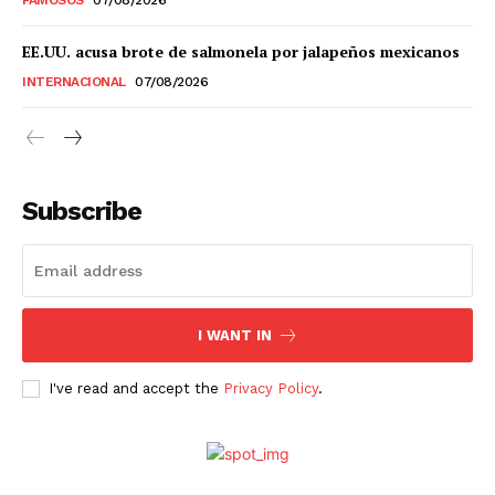
Estados
EE.UU. acusa brote de salmonela por jalapeños mexicanos
INTERNACIONAL
07/08/2026
Aguascalientes
Baja California
Baja California Sur
Campeche
Chiapas
Chihuahua
Ciudad de México
Coahuila
Colima
Durango
Estado de México
Guanajuato
Guerrero
Hidalgo
Jalisco
Subscribe
Michoacán
Zacatecas
Yucatán
Veracruz
Tlaxcala
Tamaulipas
Tabasco
Sonora
Sinaloa
San Luis Potosí
Quintana Roo
Querétaro
Puebla
Oaxaca
Nuevo León
Nayarit
Morelos
I WANT IN
I've read and accept the
Privacy Policy
.